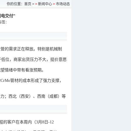
你的位置：
首页
>
>
新闻中心
>
市场动态
闪电交付”
标签：
合金管的需求正在释放。特别是机械制
于低位，商家出货压力不大，挺价意愿
观望情绪中带有看涨预期。
2CrMo管材的成本形成了强力支撑，
争力；西北（西安）、西南（成都）等
程的客户在
本周内（3月8日-12