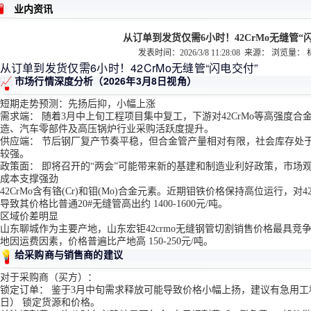
业内资讯
从订单到发货仅需6小时！42CrMo无缝管“
发表时间：2026/3/8 11:28:08 来源： 浏览量：
从订单到发货仅需6小时！42CrMo无缝管“闪电交付”
📈 市场行情深度分析（2026年3月8日视角）
短期走势预测：先扬后抑，小幅上涨
需求端：
随着3月中上旬工程项目集中复工，下游对42CrMo等高强度
造、汽车零部件及高压锅炉行业采购活跃度提升。
供应端：
节后钢厂复产节奏平稳，但合金管产量相对有限，社会库存处
较强。
政策面：
即将召开的“两会”可能带来新的基建和制造业利好政策，市场
成本支撑强劲
42CrMo含有铬(Cr)和钼(Mo)合金元素。近期
钼铁
价格保持高位运行，对4
导致其价格比普通20#无缝管高出约
1400-1600元/吨
。
区域价差明显
山东聊城作为主要产地，
山东宏钜42crmo无缝钢管切割销售价格
最具竞
地因运费因素，价格普遍比产地高
150-250元/吨
。
💡 给采购商与销售商的建议
对于采购商（买方）：
锁定订单：
鉴于3月中旬需求释放可能导致价格小幅上扬，建议有急用工
日）
锁定货源和价格。