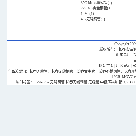
35CrMo无缝钢管
(
1
)
27SiMn合金钢管
(
1
)
16Mn
(
1
)
45#无缝钢管
(
1
)
Copyright 20
版权所有： 长春宏钜钢管有
山东总厂 销售
网站首页
|
厂区展示
|
产品关键词：长春无缝管，长春无缝钢管，长春合金管，长春不锈钢管，长春厚壁钢管，
12CR1MOV
热门标签：
16Mn
20#
无缝钢管
长春无缝钢管
无缝管
中低压锅炉管（GB3087