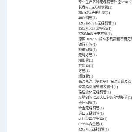
专业生产各种无缝钢管外径8mm~72
长春7simn无缝钢管
(
1
)
20cr钢管等的厂家
(
1
)
40Cr钢管
(
1
)
12Cr1MoVG无缝钢管
(
1
)
15CrMoG无缝钢管
(
1
)
27SiMn液压支柱管
(
1
)
德国DIN2391标准系列高精密度
镀锌方管
(
1
)
矩形钢管
(
1
)
无缝方管
(
1
)
矩形管
(
1
)
方矩管
(
1
)
方管
(
1
)
螺旋管
(
1
)
高温蒸汽（钢套钢）保温管道及管
聚氨酯保温管道及管件
(
1
)
输送流体无缝钢管
(
1
)
厚壁钢管以及大口径厚壁锅炉管
(
1
)
液压钢管
(
1
)
合金无缝钢管
(
1
)
进口无缝钢管
(
1
)
大口径厚壁钢管
(
1
)
Cr9Mo合金管
(
1
)
42CrMo无缝钢管
(
1
)