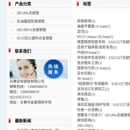
产品分类
标签
20CrMo无缝管
即装即用
(
1
)
石油输送防腐钢管
端面平整度≤0.1mm
(
1
)
42CrMOA无缝钢管
定切
(
1
)
Ø127×18mm×28.5mm
(
1
)
SUJ2空心管料合金钢管
厚壁精密短管专供：SAE1527无
适用于轴承套/齿轮毛坯
(
1
)
联系我们
内径Ø91mm
(
1
)
环形部件优选坯料：SAE1527无
免去粗车工序
(
1
)
壁厚均匀性±0.3mm
(
1
)
定长切割
(
1
)
28.5mm
(
1
)
长春宏钜钢管有限公司
“短管精切”专项服务：SAE1527
销售热线： 13969580678
支持法兰孔预加工
(
1
)
微信：13969580678
承压稳定
(
1
)
QQ:616223113
零售
(
2
)
地址：长春市金泰钢材市场
液压缸端盖/挡环专用：SAE1527
杜绝一分浪费
(
1
)
想要多少切多少！42CrMo无缝钢
即到即用
(
1
)
最新新闻
200-250
(
1
)