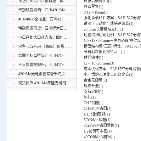
调质后硬度HB
(
1
)
探访四川青白江钢材城：揭…
短管零售
(
1
)
告别缺货烦恼！四川42CrMo…
Ø127×18mm
(
1
)
强化承载环件方案：SAE1527无
Φ16-Φ630全覆盖！四川42…
适用于自动化产线快速组装
(
1
)
稀缺资源现货！四川特大口…
28.5mm长度精准交付
(
1
)
短管精细切割范例：SAE1527无
小口径到大口径齐备，四川…
127×18×28.5mm－高同心度/
精密结构管“三高”特性：SAE152
常备42CrMoA（高级）现货，…
节省材料损耗30%以上
(
1
)
急需非标厚壁管？四川42Cr…
替代锻件
(
1
)
127×18×28.5mm
(
3
)
不只是常规规格，四川42Cr…
成本优化方案：SAE1527无缝钢管
42CrMo无缝钢管常备千吨库…
电厂锅炉石油化工用合金管
(
1
)
合金无缝管
(
1
)
现货供应 42CrMo厚壁无缝钢…
规格齐全
(
1
)
支持定制
(
1
)
热轧
(
1
)
Cr12锻圆
(
1
)
Cr12MoV锻圆
(
1
)
H13锻圆现货
(
1
)
5CrNiMo锻圆
(
1
)
3Cr2W8V锻圆零售
(
1
)
D2圆钢可零售
(
1
)
40CrNiMoA圆钢
(
1
)