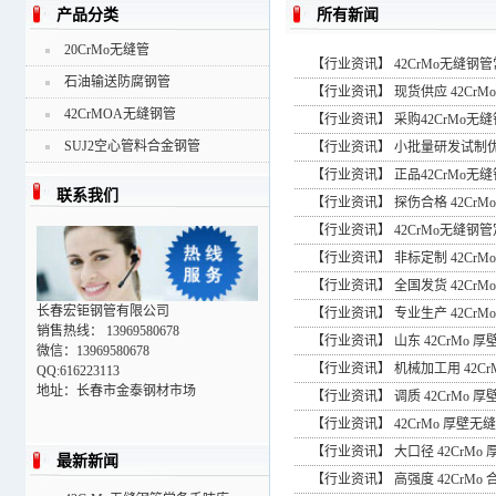
产品分类
所有新闻
20CrMo无缝管
【
行业资讯
】
42CrMo无缝
石油输送防腐钢管
【
行业资讯
】
现货供应 42Cr
42CrMOA无缝钢管
【
行业资讯
】
采购42CrMo
SUJ2空心管料合金钢管
【
行业资讯
】
小批量研发试制优
【
行业资讯
】
正品42CrMo
联系我们
【
行业资讯
】
探伤合格 42Cr
【
行业资讯
】
42CrMo无缝
【
行业资讯
】
非标定制 42Cr
【
行业资讯
】
全国发货 42Cr
长春宏钜钢管有限公司
【
行业资讯
】
专业生产 42Cr
销售热线： 13969580678
【
行业资讯
】
山东 42CrMo
微信：13969580678
【
行业资讯
】
机械加工用 42C
QQ:616223113
地址：长春市金泰钢材市场
【
行业资讯
】
调质 42CrMo
【
行业资讯
】
42CrMo 厚
【
行业资讯
】
大口径 42CrM
最新新闻
【
行业资讯
】
高强度 42CrM