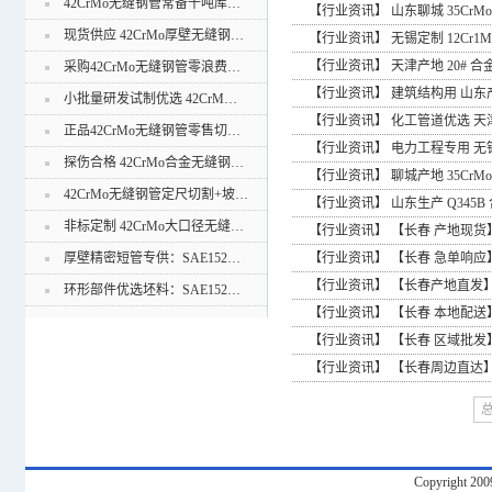
42CrMo无缝钢管常备千吨库…
【
行业资讯
】
山东聊城 35Cr
现货供应 42CrMo厚壁无缝钢…
【
行业资讯
】
无锡定制 12Cr
【
行业资讯
】
天津产地 20# 
采购42CrMo无缝钢管零浪费…
【
行业资讯
】
建筑结构用 山东产
小批量研发试制优选 42CrM…
【
行业资讯
】
化工管道优选 天津
正品42CrMo无缝钢管零售切…
【
行业资讯
】
电力工程专用 无锡
探伤合格 42CrMo合金无缝钢…
【
行业资讯
】
聊城产地 35Cr
42CrMo无缝钢管定尺切割+坡…
【
行业资讯
】
山东生产 Q345
非标定制 42CrMo大口径无缝…
【
行业资讯
】
【长春 产地现货】
【
行业资讯
】
【长春 急单响应】
厚壁精密短管专供：SAE152…
【
行业资讯
】
【长春产地直发】4
环形部件优选坯料：SAE152…
【
行业资讯
】
【长春 本地配送】高
【
行业资讯
】
【长春 区域批发】4
【
行业资讯
】
【长春周边直达】4
总
Copyright 20