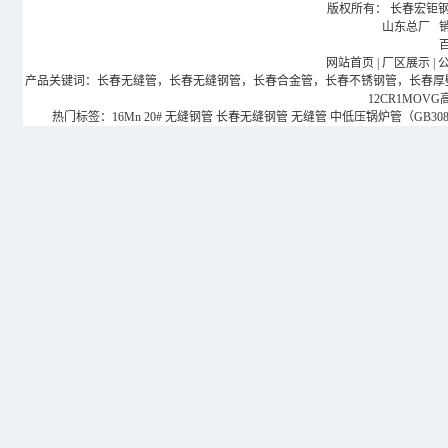
版权所有： 长春宏钜钢管有
山东总厂 销售
网站首页
|
厂区展示
|
产品关键词：长春无缝管，长春无缝钢管，长春合金管，长春不锈钢管，长春厚壁钢管，
12CR1MOV
热门标签：
16Mn
20#
无缝钢管
长春无缝钢管
无缝管
中低压锅炉管（GB3087