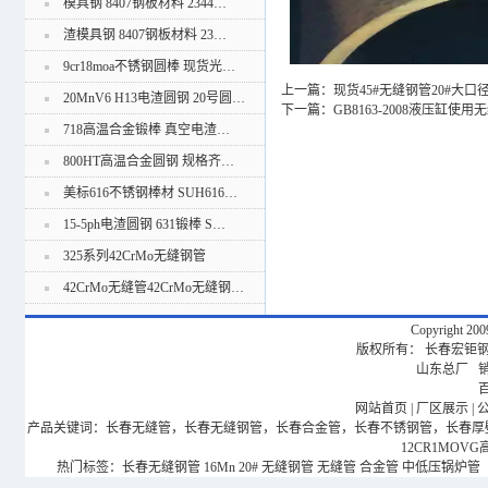
模具钢 8407钢板材料 2344…
渣模具钢 8407钢板材料 23…
9cr18moa不锈钢圆棒 现货光…
上一篇：
现货45#无缝钢管20#大
20MnV6 H13电渣圆钢 20号圆…
下一篇：
GB8163-2008液压缸使用
718高温合金锻棒 真空电渣…
800HT高温合金圆钢 规格齐…
美标616不锈钢棒材 SUH616…
15-5ph电渣圆钢 631锻棒 S…
325系列42CrMo无缝钢管
42CrMo无缝管42CrMo无缝钢…
Copyright 20
版权所有： 长春宏钜钢管有
山东总厂 销售
网站首页
|
厂区展示
|
产品关键词：长春无缝管，长春无缝钢管，长春合金管，长春不锈钢管，长春厚壁钢管，
12CR1MOV
热门标签：
长春无缝钢管
16Mn
20#
无缝钢管
无缝管
合金管
中低压锅炉管（GB