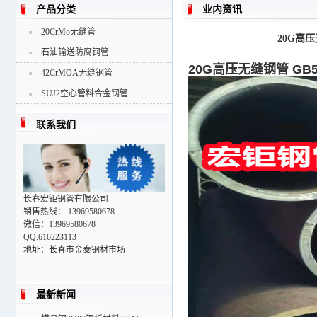
产品分类
业内资讯
20CrMo无缝管
20G高
石油输送防腐钢管
20G高压无缝钢管 GB
42CrMOA无缝钢管
SUJ2空心管料合金钢管
联系我们
长春宏钜钢管有限公司
销售热线： 13969580678
微信：13969580678
QQ:616223113
地址：长春市金泰钢材市场
最新新闻