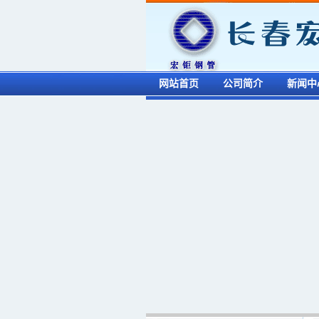
网站首页
公司简介
新闻中