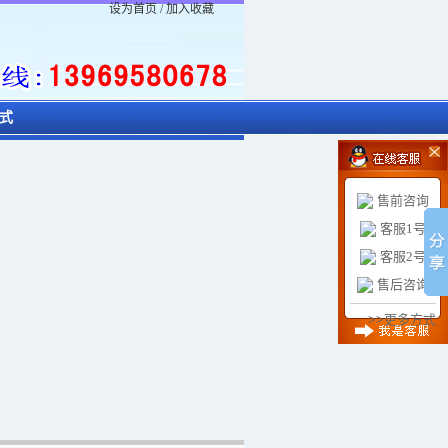
设为首页
/
加入收藏
式
售前咨询
客服1号
客服2号
售后咨询
>>更多方式