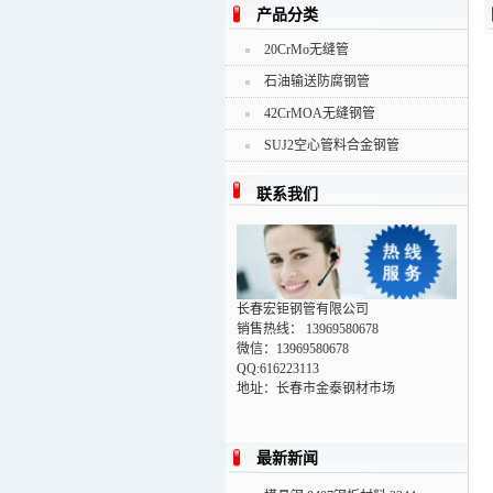
产品分类
20CrMo无缝管
石油输送防腐钢管
42CrMOA无缝钢管
SUJ2空心管料合金钢管
联系我们
长春宏钜钢管有限公司
销售热线： 13969580678
微信：13969580678
QQ:616223113
地址：长春市金泰钢材市场
最新新闻