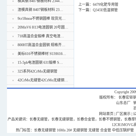
模具钢 8407钢板材料 2344…
上一篇：
6479化肥专用管
渣模具钢 8407钢板材料 23…
下一篇：
Q345E低温钢管
9cr18moa不锈钢圆棒 现货光…
20MnV6 H13电渣圆钢 20号圆…
718高温合金锻棒 真空电渣…
800HT高温合金圆钢 规格齐…
美标616不锈钢棒材 SUH616…
15-5ph电渣圆钢 631锻棒 S…
325系列42CrMo无缝钢管
42CrMo无缝管42CrMo无缝钢…
Copyright 20
版权所有： 长春宏钜钢管有
山东总厂 销售
网站首页
|
厂区展示
|
产品关键词：长春无缝管，长春无缝钢管，长春合金管，长春不锈钢管，长春厚壁钢管，
12CR1MOV
热门标签：
长春无缝钢管
16Mn
20#
无缝钢管
无缝管
合金管
中低压锅炉管（GB