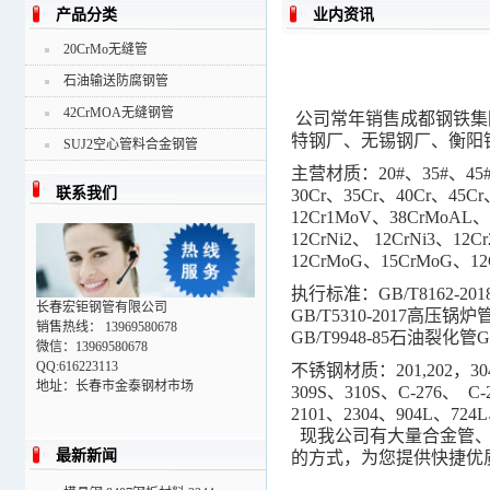
产品分类
业内资讯
20CrMo无缝管
石油输送防腐钢管
42CrMOA无缝钢管
公司常年销售成都钢铁集
特钢厂、无锡钢厂、衡阳
SUJ2空心管料合金钢管
主营材质：20#、35#、45#
联系我们
30Cr、35Cr、40Cr、45Cr
12Cr1MoV、38CrMoAL、5
12CrNi2、 12CrNi3、1
12CrMoG、15CrMoG、12
执行标准：GB/T8162-20
长春宏钜钢管有限公司
GB/T5310-2017高压锅
销售热线： 13969580678
GB/T9948-85石油裂化管
微信：13969580678
QQ:616223113
不锈钢材质：201,202，304
地址：长春市金泰钢材市场
309S、310S、C-276、 C
2101、2304、904L、724
现我公司有大量合金管、
最新新闻
的方式，为您提供快捷优质的